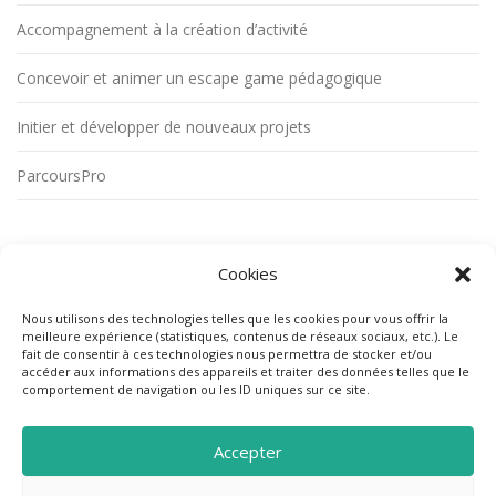
Accompagnement à la création d’activité
Concevoir et animer un escape game pédagogique
Initier et développer de nouveaux projets
ParcoursPro
Coopératice
Cookies
CAE Grands Ensemble
Activité développée dans le cadre de la
SA SCOP – N° SIREN : 488 458 969 – Code APE : 7022Z
Nous utilisons des technologies telles que les cookies pour vous offrir la
N° O.F. : 31 59 09031 59 – certifié Qualiopi
meilleure expérience (statistiques, contenus de réseaux sociaux, etc.). Le
fait de consentir à ces technologies nous permettra de stocker et/ou
accéder aux informations des appareils et traiter des données telles que le
comportement de navigation ou les ID uniques sur ce site.
Accepter
© 2016-2025 Cooperatice.fr - Propulsé par Wordpress &